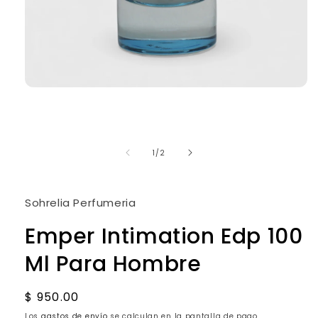
Abrir
elemento
multimedia
1
en
una
de
1
/
2
ventana
modal
Sohrelia Perfumeria
Emper Intimation Edp 100
Ml Para Hombre
Precio
$ 950.00
habitual
Los
gastos de envío
se calculan en la pantalla de pago.