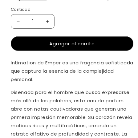
Cantidad
Reducir
Aumentar
cantidad
cantidad
para
para
Agregar al carrito
Emper
Emper
Intimation
Intimation
Compra ahora y paga a meses
Edp
Edp
sin tarjeta de crédito
Intimation de Emper es una fragancia sofisticada
100
100
Ml
Ml
que captura la esencia de la complejidad
Para
Para
Agrega tu producto al carrito y
elige
personal.
1
Hombre
Hombre
pagar con Meses sin Tarjeta.
En tu cuenta de Mercado Pago,
elige
Diseñada para el hombre que busca expresarse
2
la cantidad de meses
y confirma.
Paga mes a mes
con saldo disponible,
más allá de las palabras, este eau de parfum
3
débito u otros medios.
abre con notas cautivadoras que generan una
primera impresión memorable. Su corazón revela
Crédito sujeto a aprobación.
matices ricos y multifacéticos, creando un
¿Tienes dudas? Consulta nuestra
Ayuda.
retrato olfativo de profundidad y contraste. La