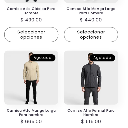
Camisa Atlo Clásica Para
Camisa Atlo Manga Larga
Hombre
Para Hombre
Precio
$ 490.00
Precio
$ 440.00
habitual
habitual
Seleccionar
Seleccionar
opciones
opciones
Agotado
Agotado
Camisa Atlo Manga Larga
Camisa Atlo Formal Para
Para hombre
Hombre
Precio
$ 665.00
Precio
$ 515.00