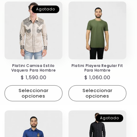
Agotado
Platini Camisa Estilo
Platini Playera Regular Fit
Vaquero Para Hombre
Para Hombre
Precio
$ 1,590.00
Precio
$ 1,060.00
habitual
habitual
Seleccionar
Seleccionar
opciones
opciones
Agotado