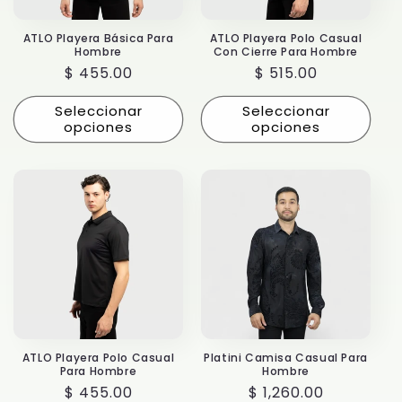
ó
ATLO Playera Básica Para
ATLO Playera Polo Casual
n
Hombre
Con Cierre Para Hombre
Precio
$ 455.00
Precio
$ 515.00
:
habitual
habitual
Seleccionar
Seleccionar
opciones
opciones
ATLO Playera Polo Casual
Platini Camisa Casual Para
Para Hombre
Hombre
Precio
$ 455.00
Precio
$ 1,260.00