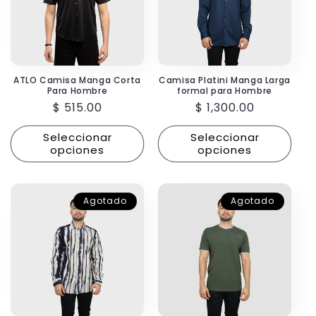
ATLO Camisa Manga Corta
Camisa Platini Manga Larga
Para Hombre
formal para Hombre
Precio
$ 515.00
Precio
$ 1,300.00
habitual
habitual
Seleccionar
Seleccionar
opciones
opciones
Agotado
Agotado