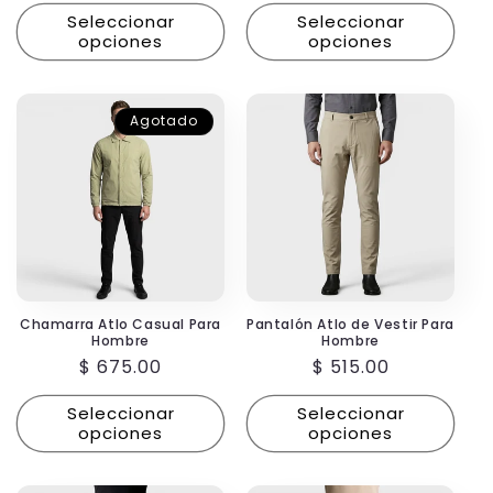
habitual
habitual
Seleccionar
Seleccionar
opciones
opciones
Agotado
Chamarra Atlo Casual Para
Pantalón Atlo de Vestir Para
Hombre
Hombre
Precio
$ 675.00
Precio
$ 515.00
habitual
habitual
Seleccionar
Seleccionar
opciones
opciones