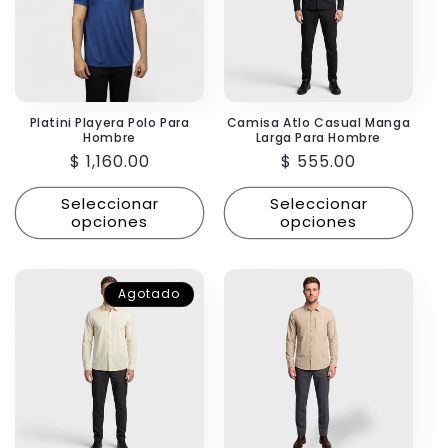
Platini Playera Polo Para
Camisa Atlo Casual Manga
Hombre
Larga Para Hombre
Precio
$ 1,160.00
Precio
$ 555.00
habitual
habitual
Seleccionar
Seleccionar
opciones
opciones
Agotado