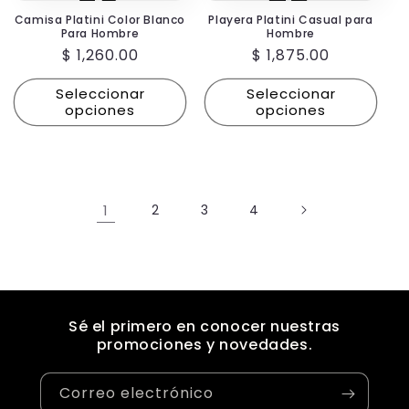
Camisa Platini Color Blanco
Playera Platini Casual para
Para Hombre
Hombre
Precio
$ 1,260.00
Precio
$ 1,875.00
habitual
habitual
Seleccionar
Seleccionar
opciones
opciones
1
2
3
4
Sé el primero en conocer nuestras
promociones y novedades.
Correo electrónico