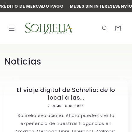
Ir
↵
↵
↵
↵
Abrir widget de accesibilidad
Saltar al contenido
Saltar al menú
Saltar al pie de página
CRÉDITO DE MERCADO PAGO
MESES SIN INTERESES
ENVÍ
directamente
al contenido
Carrito
Noticias
El viaje digital de Sohrelia: de lo
local a las...
7 DE JULIO DE 2025
Sohrelia evoluciona. Ahora puedes vivir la
experiencia de nuestras fragancias en
Amazon, Mercado Libre, Liverpool, Walmart,