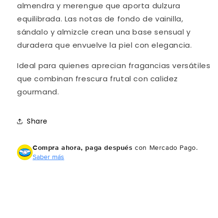
Unisex,
Unisex,
almendra y merengue que aporta dulzura
3.4
3.4
equilibrada. Las notas de fondo de vainilla,
Ounce
Ounce
sándalo y almizcle crean una base sensual y
duradera que envuelve la piel con elegancia.
Ideal para quienes aprecian fragancias versátiles
que combinan frescura frutal con calidez
gourmand.
Share
Compra ahora, paga después
con Mercado Pago.
Saber más