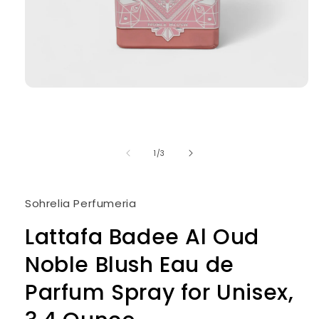
Abrir
elemento
multimedia
1
en
una
de
1
/
3
ventana
modal
Sohrelia Perfumeria
Lattafa Badee Al Oud
Noble Blush Eau de
Parfum Spray for Unisex,