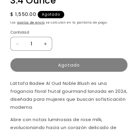
3.4 Ounce
Precio
$ 1,550.00
Agotado
habitual
Los
gastos de envío
se calculan en la pantalla de pago.
Cantidad
Compra ahora y paga a meses
Reducir
Aumentar
cantidad
sin tarjeta de crédito
cantidad
para
para
Agotado
Lattafa
Lattafa
Agrega tu producto al carrito y
elige
Badee
Badee
1
pagar con Meses sin Tarjeta.
Al
Al
En tu cuenta de Mercado Pago,
elige
Lattafa Badee Al Oud Noble Blush es una
Oud
Oud
2
la cantidad de meses
y confirma.
Noble
Noble
fragancia floral frutal gourmand lanzada en 2024,
Paga mes a mes
con saldo disponible,
3
Blush
Blush
débito u otros medios.
diseñada para mujeres que buscan sofisticación
Eau
Eau
moderna.
de
de
Crédito sujeto a aprobación.
Parfum
Parfum
¿Tienes dudas? Consulta nuestra
Ayuda.
Abre con notas luminosas de rose milk,
Spray
Spray
for
for
evolucionando hacia un corazón delicado de