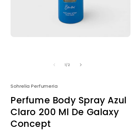
Abrir
elemento
multimedia
1
en
una
de
1
/
2
ventana
modal
Sohrelia Perfumeria
Perfume Body Spray Azul
Claro 200 Ml De Galaxy
Concept