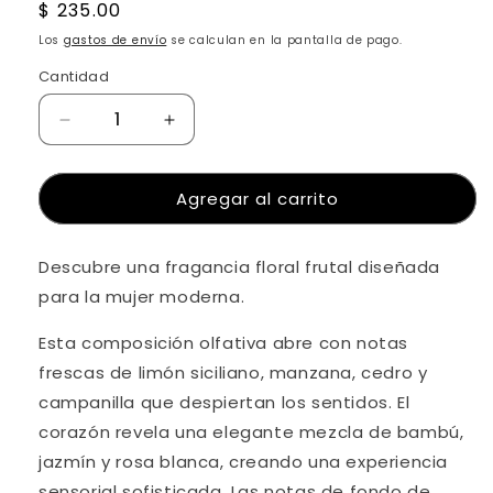
Precio
$ 235.00
habitual
Los
gastos de envío
se calculan en la pantalla de pago.
Cantidad
Reducir
Aumentar
Compra ahora y paga a meses
cantidad
cantidad
sin tarjeta de crédito
para
para
Agregar al carrito
Perfume
Perfume
Body
Body
Agrega tu producto al carrito y
elige
1
Spray
Spray
pagar con Meses sin Tarjeta.
En tu cuenta de Mercado Pago,
elige
Descubre una fragancia floral frutal diseñada
Azul
Azul
2
la cantidad de meses
y confirma.
Claro
Claro
para la mujer moderna.
Paga mes a mes
con saldo disponible,
200
200
3
débito u otros medios.
Ml
Ml
Esta composición olfativa abre con notas
De
De
frescas de limón siciliano, manzana, cedro y
Crédito sujeto a aprobación.
Galaxy
Galaxy
¿Tienes dudas? Consulta nuestra
Ayuda.
campanilla que despiertan los sentidos. El
Concept
Concept
corazón revela una elegante mezcla de bambú,
jazmín y rosa blanca, creando una experiencia
sensorial sofisticada. Las notas de fondo de