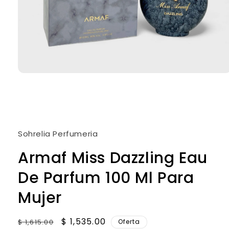
Abrir
elemento
multimedia
1
en
una
ventana
modal
Sohrelia Perfumeria
Armaf Miss Dazzling Eau
De Parfum 100 Ml Para
Mujer
Precio
Precio
$ 1,535.00
$ 1,615.00
Oferta