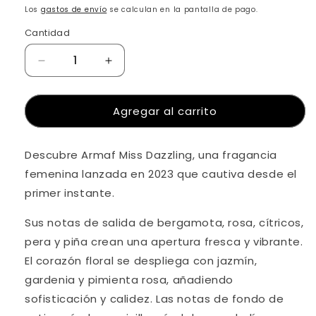
habitual
de
Los
gastos de envío
se calculan en la pantalla de pago.
oferta
Cantidad
Reducir
Aumentar
cantidad
cantidad
para
para
Compra ahora y paga a meses
Agregar al carrito
Armaf
Armaf
sin tarjeta de crédito
Miss
Miss
Dazzling
Dazzling
Descubre Armaf Miss Dazzling, una fragancia
Eau
Eau
Agrega tu producto al carrito y
elige
De
De
1
femenina lanzada en 2023 que cautiva desde el
pagar con Meses sin Tarjeta.
Parfum
Parfum
En tu cuenta de Mercado Pago,
elige
primer instante.
2
100
100
la cantidad de meses
y confirma.
Ml
Ml
Paga mes a mes
con saldo disponible,
Sus notas de salida de bergamota, rosa, cítricos,
3
débito u otros medios.
Para
Para
pera y piña crean una apertura fresca y vibrante.
Mujer
Mujer
El corazón floral se despliega con jazmín,
Crédito sujeto a aprobación.
¿Tienes dudas? Consulta nuestra
Ayuda.
gardenia y pimienta rosa, añadiendo
sofisticación y calidez. Las notas de fondo de